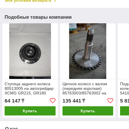
Все условия возврата
Подобные товары компании
Ступица заднего колеса
Цепное колесо с валом
Под
80513005 на автогрейдер
(передняя короткая)
коле
XCMG GR215, GR180
85763003/85763002 на
5410
автогрейдер XCMG
XCM
64 147
135 441
5 8
₸
₸
GR215, GR180
Купить
Купить
О нас