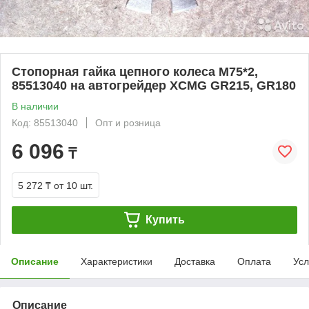
Стопорная гайка цепного колеса M75*2,
85513040 на автогрейдер XCMG GR215, GR180
В наличии
Код: 85513040
Опт и розница
6 096
₸
5 272 ₸
от 10 шт.
Купить
Описание
Характеристики
Доставка
Оплата
Усл
Описание