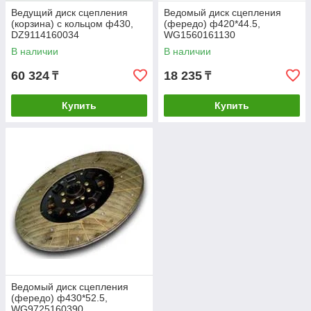
Ведущий диск сцепления
Ведомый диск сцепления
(корзина) с кольцом ф430,
(фередо) ф420*44.5,
DZ9114160034
WG1560161130
В наличии
В наличии
60 324
18 235
₸
₸
Купить
Купить
Связаться с нами
КУПИТЬ ДИСК СЦЕПЛЕНИЯ ДЛЯ
СПЕЦТЕХНИКИ ОПТОМ В АЛМАТЫ
1.
Ведомый диск сцепления
Простое и быстрое оформление покупки онлайн,
(фередо) ф430*52.5,
которое происходит в несколько кликов.
WG9725160390