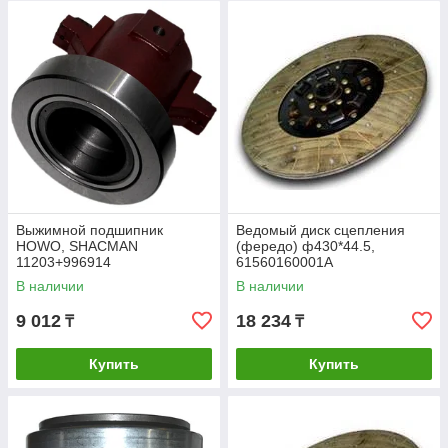
Наш магазин предлагает качественные запчасти
для спецтехники. В наличии сеть выжимной
подшипник, ведомый диск сцепления, ведущий диск
сцепления. Сцепление представляет собой важную
часть агрегата автомобиля, он называется
трансмиссией. Одним из главных узлов данного
механизма является корзина, в которой несколько
деталей, заключенных в корпус.
Выжимной подшипник
Ведомый диск сцепления
HOWO, SHACMAN
(фередо) ф430*44.5,
О нашей компании
11203+996914
61560160001A
В наличии
В наличии
9 012
18 234
₸
₸
Купить
Купить
ЧТО МЫ МОЖЕМ ПРЕДЛОЖИТЬ?