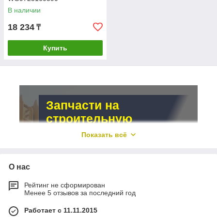
В наличии
18 234
₸
2.
Купить
При заказе мы предоставляем каждому клиенту
менеджера, который проконсультирует и поможет
с выбором.
Запчасти на
строительную
3.
спецтехнику в
Показать всё
Алматы
Компания предусмотрела систему скидок и
бонусов для постоянных клиентов и крупных
О нас
У нас вы можете купить
заказчиков.
диски сцепления для
Рейтинг не сформирован
Менее 5 отзывов за последний год
спецтехники и другие
запчасти
Работает с 11.11.2015