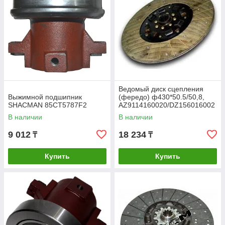
Выжимной подшипник
Ведомый диск сцепления
Выжимной подшипник
(фередо) ф430*50.5/50,8,
Ведущий диск сцепления
SHACMAN 85CT5787F2
AZ9114160020/DZ156016002
0
В наличии
В наличии
9 012
18 234
₸
₸
Купить
Купить
Ведомый диск сцепления