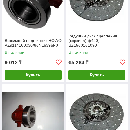
Другие детали
Ведущий диск сцепления
Выжимной подшипник HOWO
(корзина) ф420,
Доставка и оплата
AZ9114160030/86NL6395F0
BZ1560161090
В наличии
В наличии
9 012
65 284
₸
₸
ПРЕИМУЩЕСТВА СОТРУДНИЧЕСТВА С
Купить
Купить
НАМИ