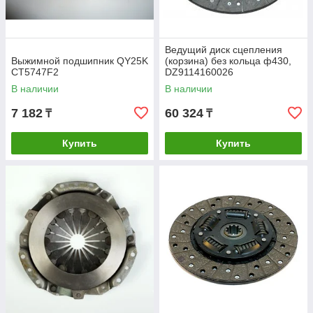
Гарантия качества
Ведущий диск сцепления
Приобретая у нас запчасти для спецтехники, вы
Выжимной подшипник QY25K
(корзина) без кольца ф430,
CT5747F2
DZ9114160026
можете быть уверены в их высоком качестве. Мы
предлагаем только проверенные варианты. Все
В наличии
В наличии
запчасти изготавливаются из высокопрочных
7 182
60 324
материалов.
₸
₸
Купить
Купить
Индивидуальный подход
Наши специалисты готовы в любой момент
проконсультировать вас по всем вопросам. Мы
поможем сделать правильный выбор. Если какой-
то запчасти нет в каталоге, свяжитесь с нами, мы
доставим ее на заказ.