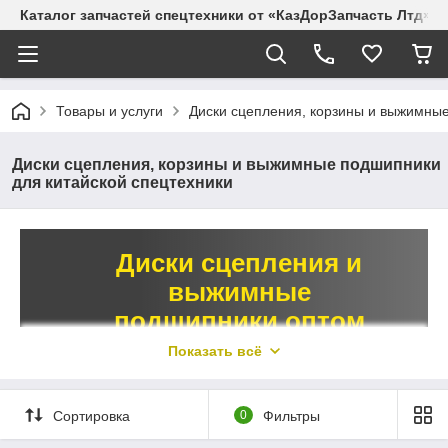
Каталог запчастей спецтехники от «КазДорЗапчасть Лтд»
Товары и услуги
Диски сцепления, корзины и выжимные
Диски сцепления, корзины и выжимные подшипники
для китайской спецтехники
Диски сцепления и
выжимные
подшипники оптом
в Алматы
Показать всё
У нас вы можете купить диск сцепления для
Сортировка
0
Фильтры
спецтехники на выгодных условиях