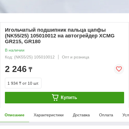
Игольчатый подшипник пальца цапфы
(NK55/25) 105010012 на автогрейдер XCMG
GR215, GR180
В наличии
Код: (NK55/25) 105010012
Опт и розница
2 246
₸
1 934 ₸
от 10 шт.
Купить
Описание
Характеристики
Доставка
Оплата
Усл