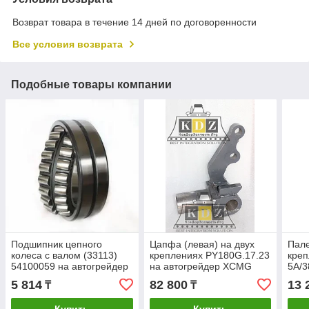
Возврат товара в течение 14 дней по договоренности
Все условия возврата
Подобные товары компании
Подшипник цепного
Цапфа (левая) на двух
Пал
колеса с валом (33113)
креплениях PY180G.17.23
креп
54100059 на автогрейдер
на автогрейдер XCMG
5A/3
XCMG GR215, GR180
GR215, GR180
авт
5 814
82 800
13 
₸
₸
GR2