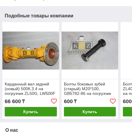
Подобные товары компании
Карданный вал задний
Болты боковых зубей
Болт
(новый) 500К.3.4 на
(старый) M20*100,
ZL40
погрузчик ZL50G, LW500F
GB5782-86 на погрузчик
на п
ZL50G, LW500F
LW5
66 600
600
600
₸
₸
Купить
Купить
О нас