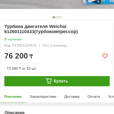
Турбина двигателя Weichai
612601110433(турбокомпрессор)
В наличии
Код: 612601110433
Опт и розница
76 200
₸
73 200 ₸
от 10 шт.
Купить
Описание
Характеристики
Доставка
Оплата
Усл
Описание