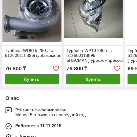
Турбина WD615 290 л.с.
Турбина WP10 290 л.с.
Тур
612600118896(турбокомпрессор)
612600118895
612
SHACMAN(турбокомпрессор)
(тур
76 800
76 800
69 
₸
₸
Купить
Купить
О нас
Рейтинг не сформирован
Менее 5 отзывов за последний год
Работает с 11.11.2015
г. Алматы