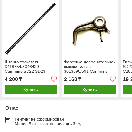
Штанга толкатель
Форсунка дополнительной
Гиль
3418754/3046420
смазки гильзы
SD2
Cummins SD22 SD23
3013590/591 Cummins
C28
SD32 NT855-C280/C360
SD22 SD23 SD32 NT855-
4 200
2 160
19 
₸
₸
C280/C360
Купить
Купить
О нас
Рейтинг не сформирован
Менее 5 отзывов за последний год