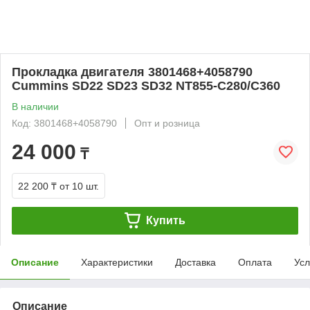
Прокладка двигателя 3801468+4058790
Cummins SD22 SD23 SD32 NT855-C280/C360
В наличии
Код: 3801468+4058790
Опт и розница
24 000
₸
22 200 ₸
от 10 шт.
Купить
Описание
Характеристики
Доставка
Оплата
Усл
Описание