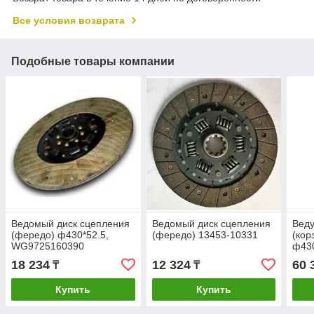
Все условия возврата
Подобные товары компании
Ведомый диск сцепления
Ведомый диск сцепления
Веду
(фередо) ф430*52.5,
(фередо) 13453-10331
(кор
WG9725160390
ф43
18 234
12 324
60 
₸
₸
Купить
Купить