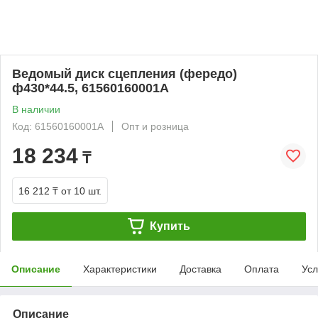
Ведомый диск сцепления (фередо)
ф430*44.5, 61560160001A
В наличии
Код: 61560160001A
Опт и розница
18 234
₸
16 212 ₸
от 10 шт.
Купить
Описание
Характеристики
Доставка
Оплата
Усл
Описание