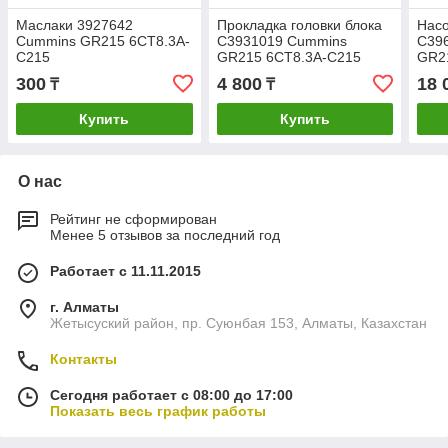
Маслаки 3927642
Прокладка головки блока
Нас
Cummins GR215 6CT8.3A-
С3931019 Cummins
С39
C215
GR215 6CT8.3A-C215
GR2
300
4 800
18 
₸
₸
Купить
Купить
О нас
Рейтинг не сформирован
Менее 5 отзывов за последний год
Работает с 11.11.2015
г. Алматы
Жетысуский район, пр. Суюнбая 153, Алматы, Казахстан
Контакты
Сегодня работает с 08:00 до 17:00
Показать весь график работы