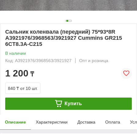
Сальник коленвала (передний) 75*93*8R
A3921976/3968563/3921927 Cummins GR215
6CT8.3A-C215
В наличии
Код: A3921976/3968563/3921927
Опт и розница
1 200
₸
840 ₸
от 10 шт.
Купить
Описание
Характеристики
Доставка
Оплата
Усл