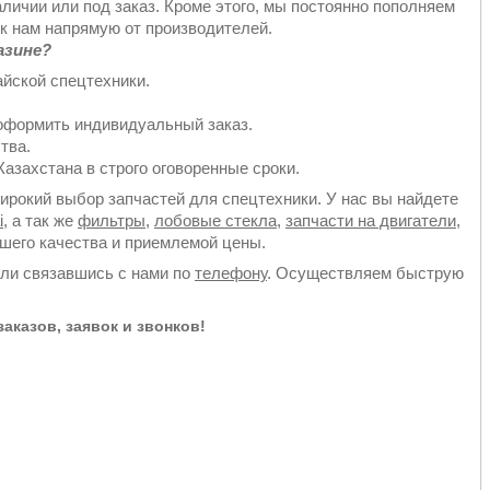
аличии или под заказ. Кроме этого, мы постоянно пополняем
к нам напрямую от производителей.
азине?
йской спецтехники.
оформить индивидуальный заказ.
тва.
азахстана в строго оговоренные сроки.
рокий выбор запчастей для спецтехники. У нас вы найдете
i
, а так же
фильтры
,
лобовые стекла
,
запчасти на двигатели
,
йшего качества и приемлемой цены.
или связавшись с нами по
телефону
. Осуществляем быструю
аказов, заявок и звонков!