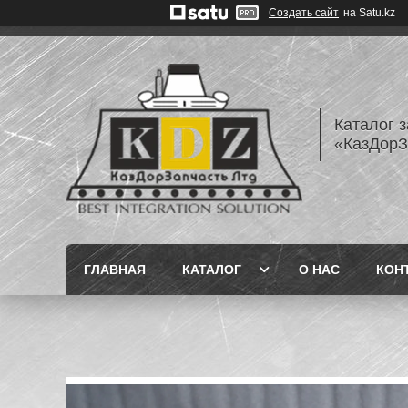
Создать сайт
на Satu.kz
Каталог з
«КазДорЗ
ГЛАВНАЯ
КАТАЛОГ
О НАС
КОН