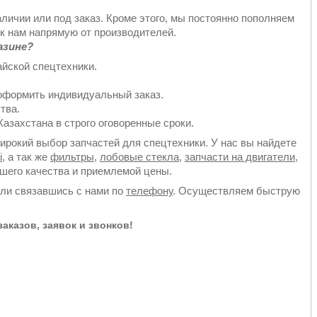
аличии или под заказ. Кроме этого, мы постоянно пополняем
к нам напрямую от производителей.
азине?
йской спецтехники.
оформить индивидуальный заказ.
тва.
азахстана в строго оговоренные сроки.
рокий выбор запчастей для спецтехники. У нас вы найдете
i
, а так же
фильтры
,
лобовые стекла
,
запчасти на двигатели
,
йшего качества и приемлемой цены.
или связавшись с нами по
телефону
. Осуществляем быструю
аказов, заявок и звонков!