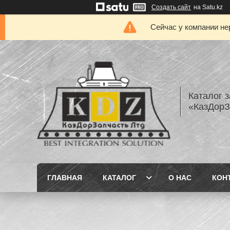
Создать сайт
на Satu.kz
Сейчас у компании не
Каталог з
«КазДорЗ
ГЛАВНАЯ
КАТАЛОГ
О НАС
КОН