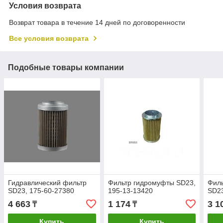
Условия возврата
Возврат товара в течение 14 дней по договоренности
Все условия возврата
Подобные товары компании
Гидравлический фильтр
Фильтр гидромуфты SD23,
Филь
SD23, 175-60-27380
195-13-13420
SD23
4 663
1 174
3 1
₸
₸
Купить
Купить