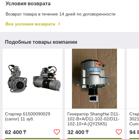
Условия возврата
Возврат товара в течение 14 дней по договоренности
Все условия возврата
Подобные товары компании
Стартер 61500090029
Генератор ShangHai D11-
Стар
(сапог) 11 зуб.
102-B+A/D11-102-02/D11-
302
102-10+A (QY25K5)
Cum
SD3
62 400
32 400
94 
₸
₸