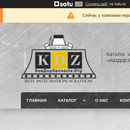
Создать сайт
на Satu.kz
Сейчас у компании нер
Каталог з
«КазДорЗ
ГЛАВНАЯ
КАТАЛОГ
О НАС
КОН