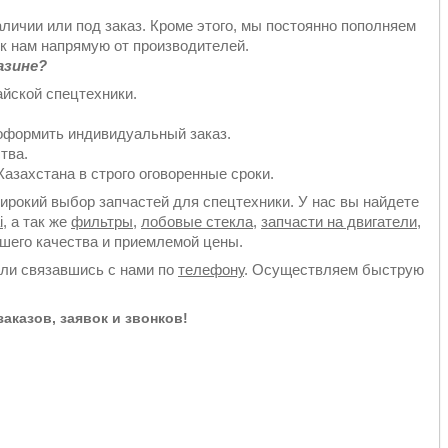
аличии или под заказ. Кроме этого, мы постоянно пополняем
к нам напрямую от производителей.
азине?
йской спецтехники.
оформить индивидуальный заказ.
тва.
азахстана в строго оговоренные сроки.
рокий выбор запчастей для спецтехники. У нас вы найдете
i
, а так же
фильтры
,
лобовые стекла
,
запчасти на двигатели
,
йшего качества и приемлемой цены.
или связавшись с нами по
телефону
. Осуществляем быструю
аказов, заявок и звонков!