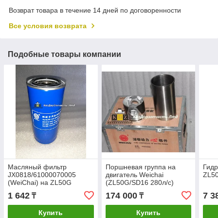
Возврат товара в течение 14 дней по договоренности
Все условия возврата
Подобные товары компании
Масляный фильтр
Поршневая группа на
Гидр
JX0818/61000070005
двигатель Weichai
ZL5
(WeiChai) на ZL50G
(ZL50G/SD16 280л/с)
WD615E2 0010 зеленый
1 642
174 000
7 3
₸
₸
Купить
Купить