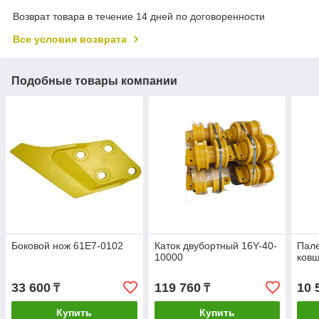
Возврат товара в течение 14 дней по договоренности
Все условия возврата
Подобные товары компании
Боковой нож 61E7-0102
Каток двубортный 16Y-40-
Пал
10000
ковш
33 600
119 760
10 
₸
₸
Купить
Купить