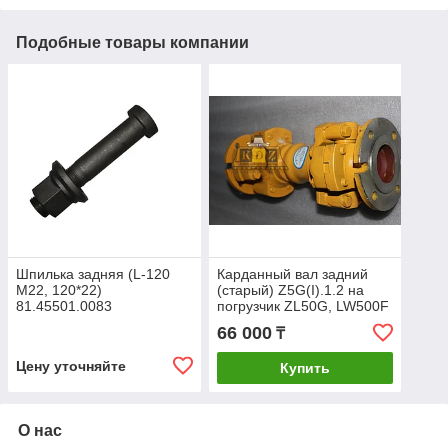
Подобные товары компании
Шпилька задняя (L-120
Карданный вал задний
M22, 120*22)
(старый) Z5G(I).1.2 на
81.45501.0083
погрузчик ZL50G, LW500F
66 000
₸
Цену уточняйте
Купить
О нас