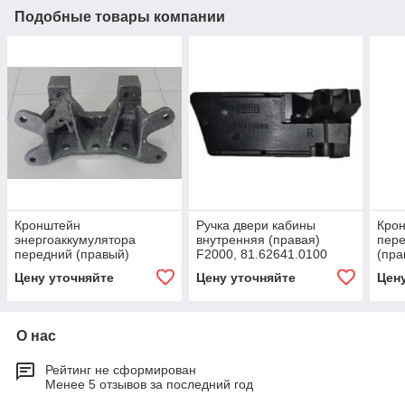
Подобные товары компании
Кронштейн
Ручка двери кабины
Кро
энергоаккумулятора
внутренняя (правая)
пере
передний (правый)
F2000, 81.62641.0100
(пра
81.50310.0312
Цену уточняйте
Цену уточняйте
Цен
О нас
Рейтинг не сформирован
Менее 5 отзывов за последний год