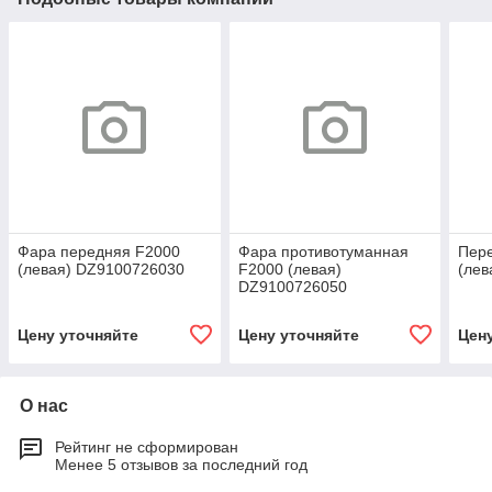
Фара передняя F2000
Фара противотуманная
Пер
(левая) DZ9100726030
F2000 (левая)
(лев
DZ9100726050
Цену уточняйте
Цену уточняйте
Цен
О нас
Рейтинг не сформирован
Менее 5 отзывов за последний год