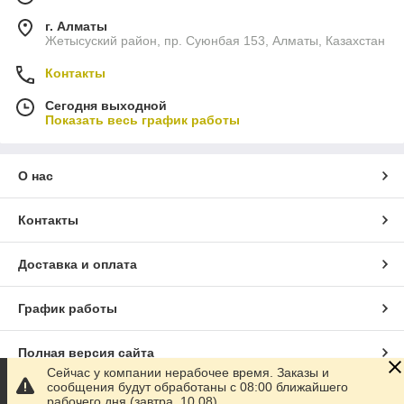
г. Алматы
Жетысуский район, пр. Суюнбая 153, Алматы, Казахстан
Контакты
Сегодня выходной
Показать весь график работы
О нас
Контакты
Доставка и оплата
График работы
Полная версия сайта
Сейчас у компании нерабочее время. Заказы и
сообщения будут обработаны с 08:00 ближайшего
Сайт создан на маркетплейсе
Satu.kz
рабочего дня (завтра, 10.08)