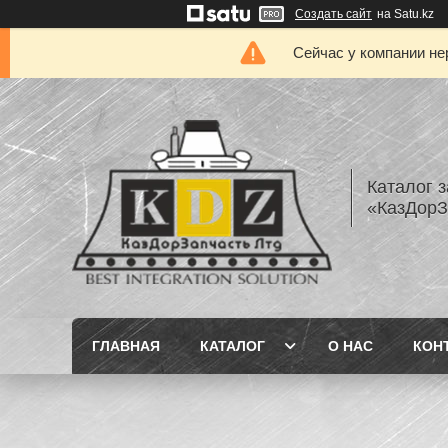
Создать сайт
на Satu.kz
Сейчас у компании не
Каталог з
«КазДорЗ
ГЛАВНАЯ
КАТАЛОГ
О НАС
КОН