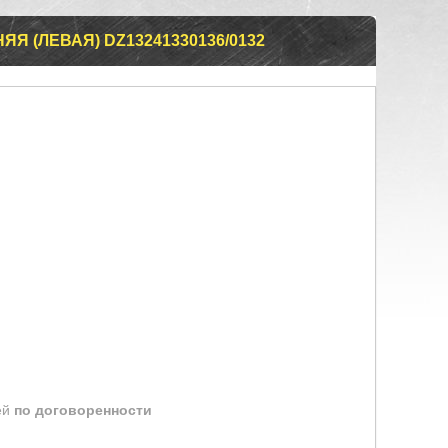
Я (ЛЕВАЯ) DZ13241330136/0132
ей
по договоренности