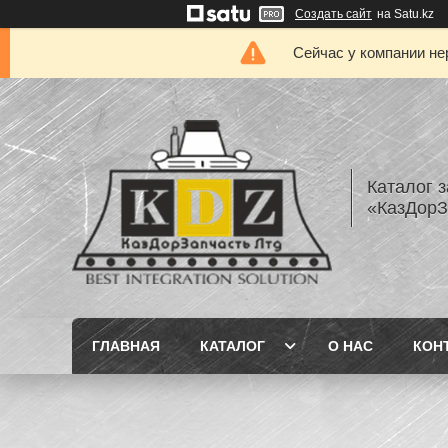
Создать сайт
на Satu.kz
Сейчас у компании не
Каталог з
«КазДорЗ
ГЛАВНАЯ
КАТАЛОГ
О НАС
КОН