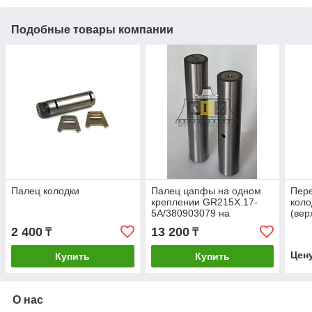
Подобные товары компании
Палец колодки
Палец цапфы на одном
Пер
креплении GR215X.17-
коло
5A/380903079 на
(вер
автогрейдер XCMG
81.5
2 400
13 200
₸
₸
GR215, GR180
Цен
Купить
Купить
О нас