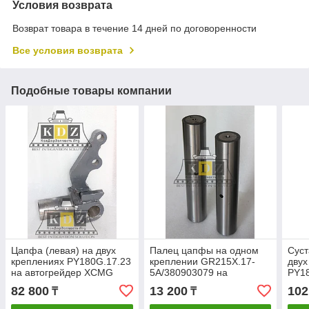
Условия возврата
Возврат товара в течение 14 дней по договоренности
Все условия возврата
Подобные товары компании
Цапфа (левая) на двух
Палец цапфы на одном
Суст
креплениях PY180G.17.23
креплении GR215X.17-
двух
на автогрейдер XCMG
5A/380903079 на
PY1
GR215, GR180
автогрейдер XCMG
GR21
82 800
13 200
102
₸
₸
GR215, GR180