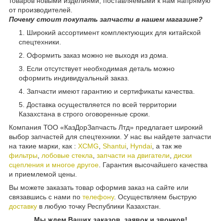
товаров новыми изделиями, поставляемыми к нам напрямую
от производителей.
Почему стоит покупать запчасти в нашем магазине?
Широкий ассортимент комплектующих для китайской
спецтехники.
Оформить заказ можно не выходя из дома.
Если отсутствует необходимая деталь можно
оформить индивидуальный заказ.
Запчасти имеют гарантию и сертификаты качества.
Доставка осуществляется по всей территории
Казахстана в строго оговоренные сроки.
Компания ТОО «КазДорЗапчасть Лтд» предлагает широкий
выбор запчастей для спецтехники. У нас вы найдете запчасти
на такие марки, как :
XCMG
,
Shantui
,
Hyndai
, а так же
фильтры
,
лобовые стекла
,
запчасти на двигатели
,
диски
сцепления и многое другое
. Гарантия высочайшего качества
и приемлемой цены.
Вы можете заказать товар оформив заказ на сайте или
связавшись с нами по
телефону
. Осуществляем быструю
доставку
в любую точку Республики Казахстан.
Мы ждем Ваших заказов, заявок и звонков!