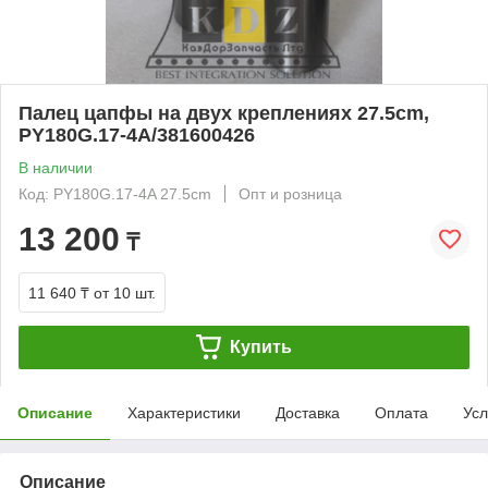
Палец цапфы на двух креплениях 27.5cm,
PY180G.17-4A/381600426
В наличии
Код: PY180G.17-4A 27.5cm
Опт и розница
13 200
₸
11 640 ₸
от 10 шт.
Купить
Описание
Характеристики
Доставка
Оплата
Усл
Описание