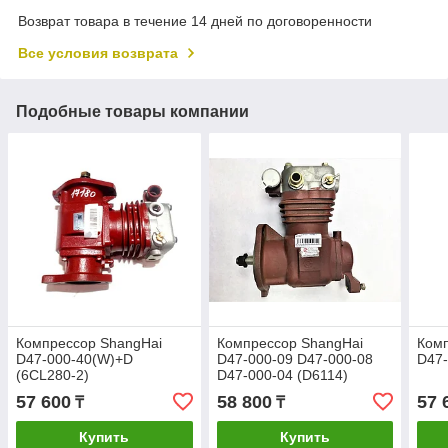
Возврат товара в течение 14 дней по договоренности
Все условия возврата
Подобные товары компании
Компрессор ShangHai
Компрессор ShangHai
Комп
D47-000-40(W)+D
D47-000-09 D47-000-08
D47-
(6CL280-2)
D47-000-04 (D6114)
57 600
58 800
57 
₸
₸
Купить
Купить