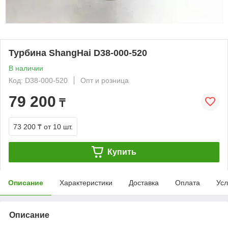
Турбина ShangHai D38-000-520
В наличии
Код: D38-000-520
Опт и розница
79 200
₸
73 200 ₸
от 10 шт.
Купить
Описание
Характеристики
Доставка
Оплата
Усл
Описание