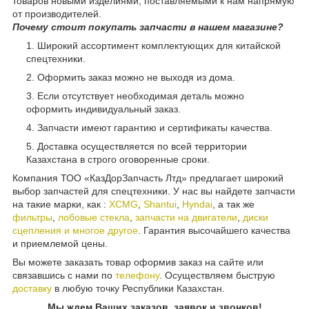
товаров новыми изделиями, поставляемыми к нам напрямую
от производителей.
Почему стоит покупать запчасти в нашем магазине?
Широкий ассортимент комплектующих для китайской
спецтехники.
Оформить заказ можно не выходя из дома.
Если отсутствует необходимая деталь можно
оформить индивидуальный заказ.
Запчасти имеют гарантию и сертификаты качества.
Доставка осуществляется по всей территории
Казахстана в строго оговоренные сроки.
Компания ТОО «КазДорЗапчасть Лтд» предлагает широкий
выбор запчастей для спецтехники. У нас вы найдете запчасти
на такие марки, как :
XCMG
,
Shantui
,
Hyndai
, а так же
фильтры
,
лобовые стекла
,
запчасти на двигатели
,
диски
сцепления и многое другое
. Гарантия высочайшего качества
и приемлемой цены.
Вы можете заказать товар оформив заказ на сайте или
связавшись с нами по
телефону
. Осуществляем быструю
доставку
в любую точку Республики Казахстан.
Мы ждем Ваших заказов, заявок и звонков!