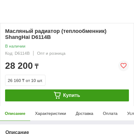
Масляный радиатор (теплообменник)
ShangHai D6114B
В наличии
Код: D6114B
Опт и розница
28 200
₸
26 160 ₸
от 10 шт.
Купить
Описание
Характеристики
Доставка
Оплата
Усл
Описание