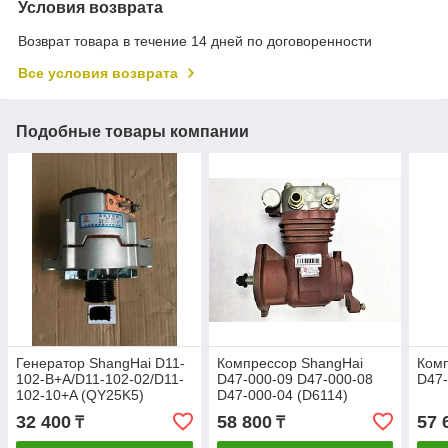
Условия возврата
Возврат товара в течение 14 дней по договоренности
Все условия возврата
Подобные товары компании
Генератор ShangHai D11-
Компрессор ShangHai
Комп
102-B+A/D11-102-02/D11-
D47-000-09 D47-000-08
D47-
102-10+A (QY25K5)
D47-000-04 (D6114)
32 400
58 800
57 
₸
₸