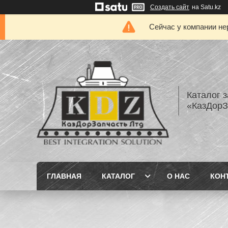
Создать сайт
на Satu.kz
Сейчас у компании не
Каталог з
«КазДорЗ
ГЛАВНАЯ
КАТАЛОГ
О НАС
КОН