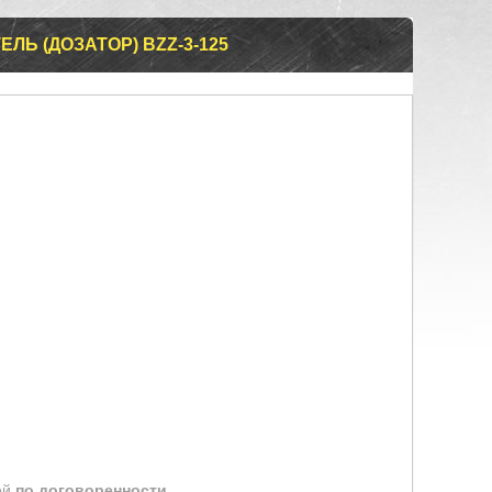
ЛЬ (ДОЗАТОР) BZZ-3-125
ей
по договоренности