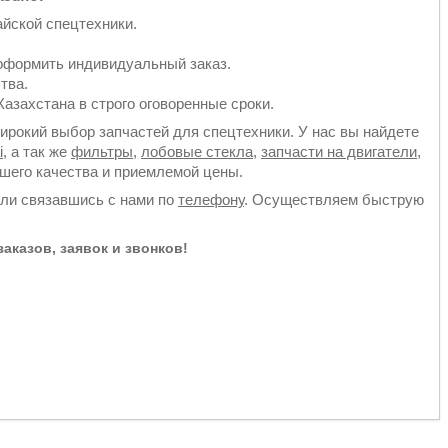
йской спецтехники.
оформить индивидуальный заказ.
тва.
азахстана в строго оговоренные сроки.
рокий выбор запчастей для спецтехники. У нас вы найдете
i
, а так же
фильтры
,
лобовые стекла
,
запчасти на двигатели
,
йшего качества и приемлемой цены.
или связавшись с нами по
телефону
. Осуществляем быструю
аказов, заявок и звонков!