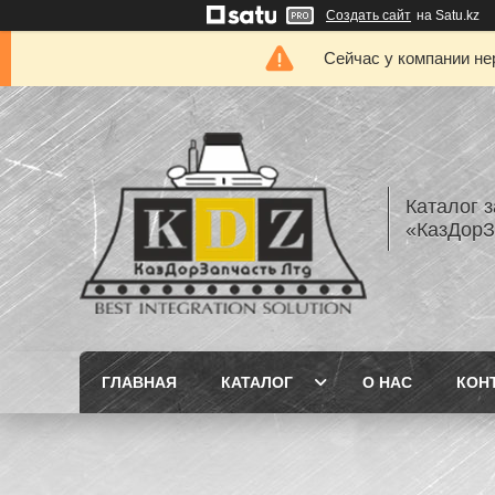
Создать сайт
на Satu.kz
Сейчас у компании не
Каталог з
«КазДорЗ
ГЛАВНАЯ
КАТАЛОГ
О НАС
КОН