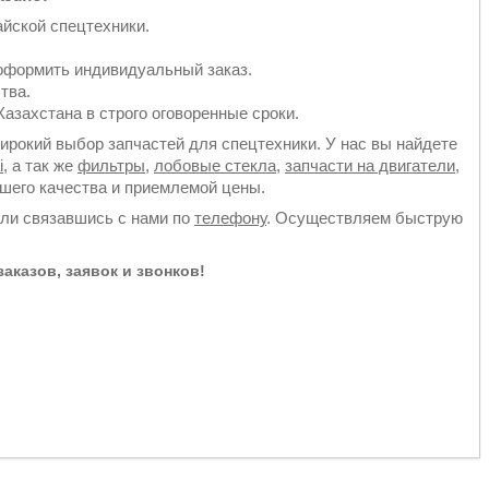
йской спецтехники.
оформить индивидуальный заказ.
тва.
азахстана в строго оговоренные сроки.
рокий выбор запчастей для спецтехники. У нас вы найдете
i
, а так же
фильтры
,
лобовые стекла
,
запчасти на двигатели
,
йшего качества и приемлемой цены.
или связавшись с нами по
телефону
. Осуществляем быструю
аказов, заявок и звонков!