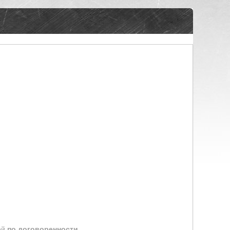
ей
по договоренности