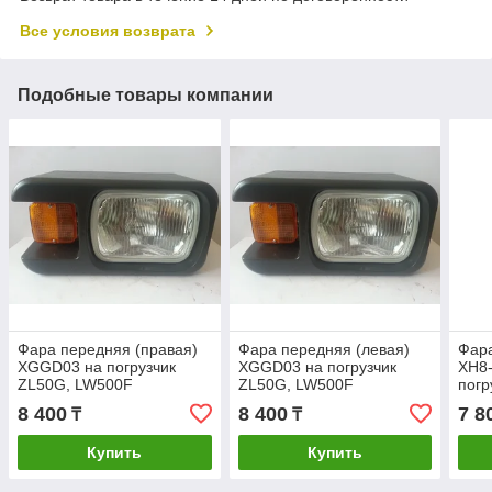
Все условия возврата
Подобные товары компании
Фара передняя (правая)
Фара передняя (левая)
Фара
XGGD03 на погрузчик
XGGD03 на погрузчик
XH8-
ZL50G, LW500F
ZL50G, LW500F
погр
8 400
8 400
7 8
₸
₸
Купить
Купить