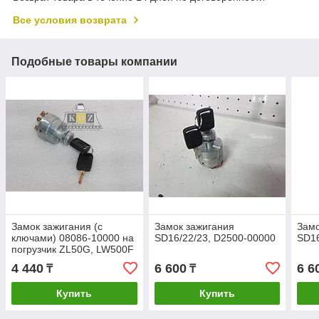
Все условия возврата
Подобные товары компании
Замок зажигания (с
Замок зажигания
Замо
ключами) 08086-10000 на
SD16/22/23, D2500-00000
SD16
погрузчик ZL50G, LW500F
4 440
6 600
6 6
₸
₸
Купить
Купить