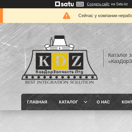
Создать сайт
на Satu.kz
Сейчас у компании нерабо
Каталог з
«КазДорЗ
ГЛАВНАЯ
КАТАЛОГ
О НАС
КОН