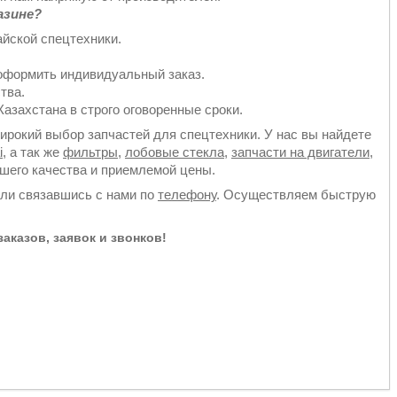
азине?
йской спецтехники.
оформить индивидуальный заказ.
тва.
азахстана в строго оговоренные сроки.
рокий выбор запчастей для спецтехники. У нас вы найдете
i
, а так же
фильтры
,
лобовые стекла
,
запчасти на двигатели
,
йшего качества и приемлемой цены.
или связавшись с нами по
телефону
. Осуществляем быструю
аказов, заявок и звонков!