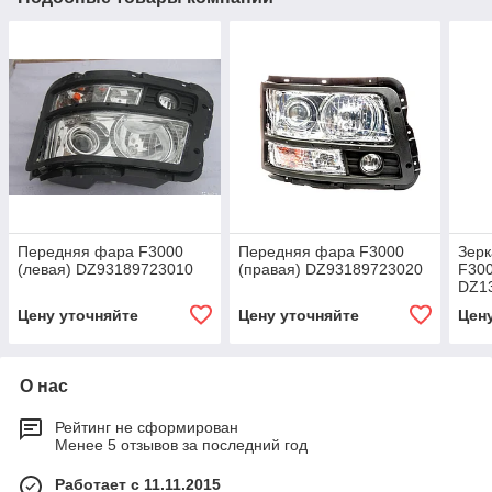
Передняя фара F3000
Передняя фара F3000
Зерк
(левая) DZ93189723010
(правая) DZ93189723020
F300
DZ1
Цену уточняйте
Цену уточняйте
Цен
О нас
Рейтинг не сформирован
Менее 5 отзывов за последний год
Работает с 11.11.2015